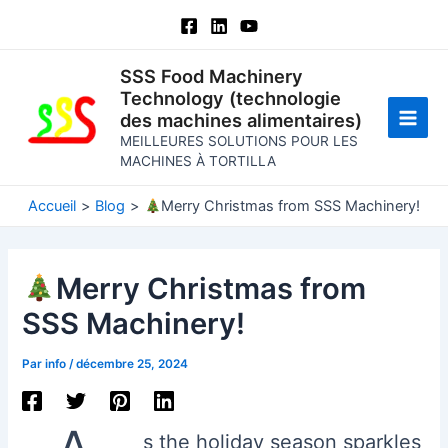
Aller
au
contenu
SSS Food Machinery
Technology (technologie
des machines alimentaires)
Men
MEILLEURES SOLUTIONS POUR LES
MACHINES À TORTILLA
princ
Accueil
Blog
Merry Christmas from SSS Machinery!
Merry Christmas from
SSS Machinery!
Par
info
/
décembre 25, 2024
s the holiday season sparkles