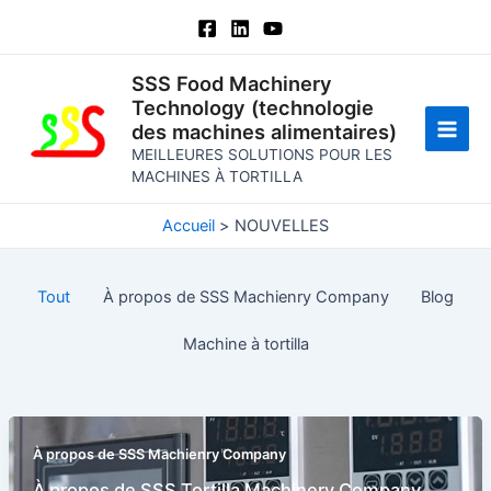
Aller
au
contenu
SSS Food Machinery
Technology (technologie
des machines alimentaires)
Men
MEILLEURES SOLUTIONS POUR LES
MACHINES À TORTILLA
princ
Accueil
NOUVELLES
Tout
À propos de SSS Machienry Company
Blog
Machine à tortilla
À propos de SSS Machienry Company
À propos de SSS Tortilla Machinery Company