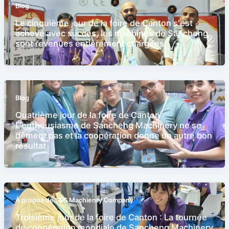
Blog
Le cinquième jour de la foire de Canton s'est
achevé avec succès, les machines de Sancheng
sont revenues entièrement chargées.
Blog
Quatrième jour de la foire de Canton :
L'enthousiasme de Sancheng Machinery ne se
dément pas et la coopération donne un autre bon
résultat
À propos de SSS Machienry Company
Troisième jour de la foire de Canton : La tournée
de coopération mondiale de Sancheng Machinery