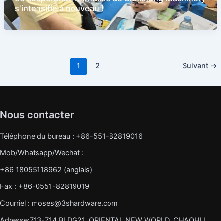
s'intensifie à nouveau !
Pagination
1
2
Suivant
→
d’article
Nous contacter
Téléphone du bureau : +86-551-82819016
Mob/Whatsapp/Wechat :
+86 18055118962 (anglais)
Fax : +86-0551-82819019
Courriel : moses@3shardware.com
Adresse:713-714 BLDG21, ORIENTAL NEW WORLD, CHAOHU