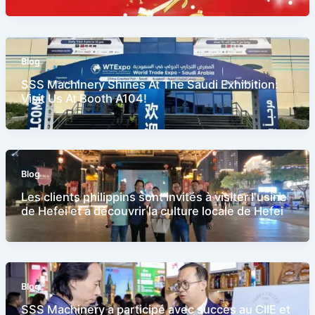
Blog
SSS Machinery Shines At The Saudi Exhibition:
Visit Us At Booth A104!
Blog
Les clients philippins sont invités à visiter l'usine
de Hefei et à découvrir la culture locale de Hefei
Blog
SSS Machinery a participé avec succès au CIIE et