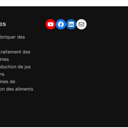
YouTube
Facebook
LinkedIn
Courrier
es
briquer des
traitement des
gumes
duction de jus
ns
ines de
on des aliments