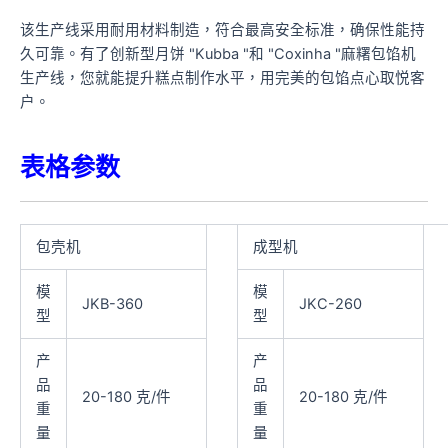
该生产线采用耐用材料制造，符合最高安全标准，确保性能持
久可靠。有了创新型月饼 "Kubba "和 "Coxinha "麻糬包馅机
生产线，您就能提升糕点制作水平，用完美的包馅点心取悦客
户。
表格参数
包壳机
成型机
模
模
JKB-360
JKC-260
型
型
产
产
品
品
20-180 克/件
20-180 克/件
重
重
量
量