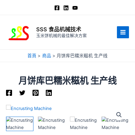
跳
至
内
容
SSS 食品机械技术
玉米饼机械的最佳解决方案
主
菜
首頁
商品
月饼库巴糯米糍机 生产线
单
月饼库巴糯米糍机 生产线