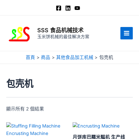
跳
至
内
容
SSS 食品机械技术
玉米饼机械的最佳解决方案
主
菜
首頁
商品
其他食品加工机械
包壳机
单
包壳机
顯示所有 2 個結果
月饼库巴糯米糍机 生产线