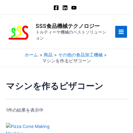
コ
ン
テ
ン
SSS食品機械テクノロジー
ツ
トルティーヤ機械のベストソリューシ
メ
ョン
へ
ス
イ
キ
ホーム
商品
その他の食品加工機械
ン
ッ
マシンを作るピザコーン
プ
メ
ニ
マシンを作るピザコーン
ュ
ー
1件の結果を表示中