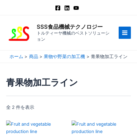
コ
ン
テ
ン
SSS食品機械テクノロジー
ツ
トルティーヤ機械のベストソリューシ
メ
ョン
へ
ス
イ
キ
ホーム
商品
果物や野菜の加工機
青果物加工ライン
ン
ッ
プ
メ
青果物加工ライン
ニ
ュ
ー
全 2 件を表示